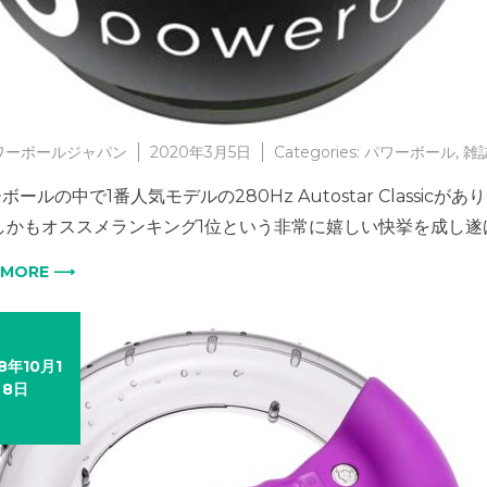
ワーボールジャパン
2020年3月5日
Categories:
パワーボール
,
雑
ボールの中で1番人気モデルの280Hz Autostar Class
 しかもオススメランキング1位という非常に嬉しい快挙を成し遂
 MORE ⟶
8年10月1
8日