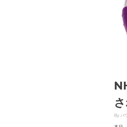
N
さ
By
パ
本日、